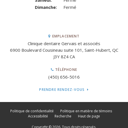
Samedi:
Fermé
Dimanche:
Fermé
EMPLACEMENT
Clinique dentaire Gervais et associés
6900 Boulevard Cousineau suite 101
Saint-Hubert
QC
J3Y 8Z4
CA
TÉLÉPHONE
(450) 656-5016
PRENDRE RENDEZ-VOUS
Politique de confidentialité
Politique en matière de témoins
Accessibilité
Recherche
Haut de page
Copyright © 2026. Tous droits réservés.